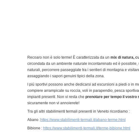
Recoaro non è solo terme! È caratterizzata da un
mix di natura, c
circondata da un ambiente naturale incontaminato ed è possibile, s
naturali, percorrere passeggiate tra i sentieri di montagna e visitar
assaggiando i sapori genuini tipici della zona.
I più sportivi possono anche dedicarsi ad escursioni a piedi o in mou
compiere arrampicate su roccia, voli in parapendio, pesca sportiva e
impianti presenti. Non vi resta che
prenotare per tempo il vostro
sicuramente non vi annoierete!
Tra gli altri stabilimenti termali presenti in Veneto ricordiamo :
Abano :
https://www.stabilimenti-termali.it/abano-terme.html
Bibione :
https://www.stabilimenti-termali.it/terme-bibione.html