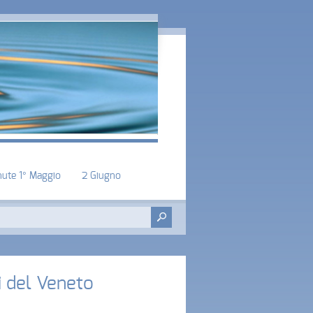
nute 1° Maggio
2 Giugno
i del Veneto