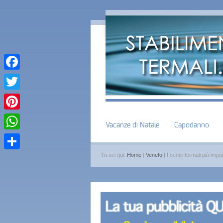
Facebook
Twitter
Pinterest
Vacanze di Natale
Capodanno
WhatsApp
Tu sei qui:
Home
|
Veneto
| I centri termali più impo
Condividi