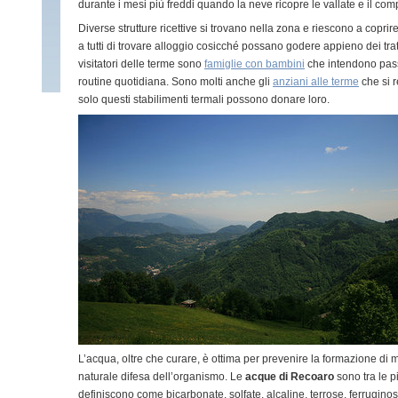
durante i mesi più freddi quando la neve ricopre le vallate e il comp
Diverse strutture ricettive si trovano nella zona e riescono a copri
a tutti di trovare alloggio cosicché possano godere appieno dei tratta
visitatori delle terme sono
famiglie con bambini
che intendono pass
routine quotidiana. Sono molti anche gli
anziani alle terme
che si r
solo questi stabilimenti termali possono donare loro.
L’acqua, oltre che curare, è ottima per prevenire la formazione di m
naturale difesa dell’organismo. Le
acque di Recoaro
sono tra le p
definiscono come bicarbonate, solfate, alcaline, terrose, ferruginos