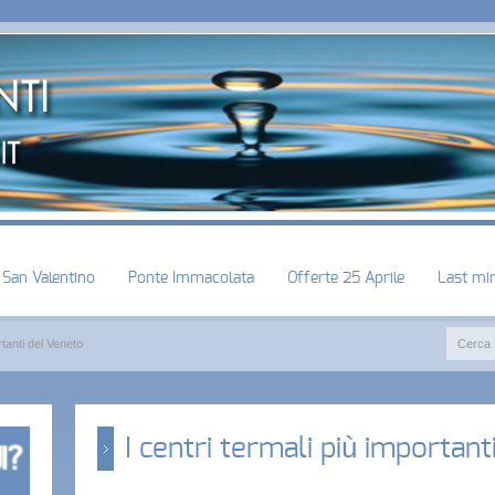
San Valentino
Ponte Immacolata
Offerte 25 Aprile
Last mi
rtanti del Veneto
I centri termali più important