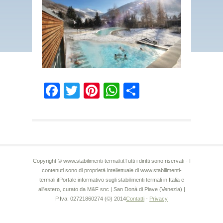
Facebook
Twitter
Pinterest
WhatsApp
Condividi
Copyright © www.stabilimenti-termali.itTutti i diritti sono riservati - I
contenuti sono di proprietà intellettuale di www.stabilimenti-
termali.itPortale informativo sugli stabilimenti termali in Italia e
all'estero, curato da M&F snc | San Donà di Piave (Venezia) |
P.Iva: 02721860274 (©) 2014
Contatti
-
Privacy