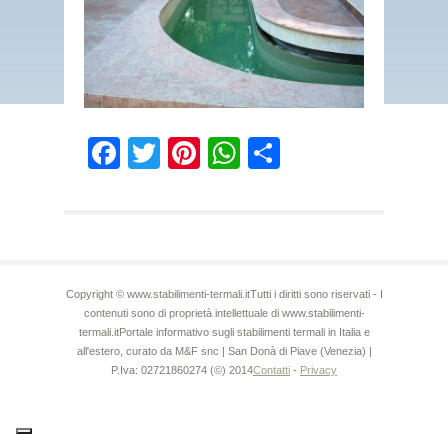
Facebook
Twitter
Pinterest
WhatsApp
Condividi
Copyright © www.stabilimenti-termali.itTutti i diritti sono riservati - I
contenuti sono di proprietà intellettuale di www.stabilimenti-
termali.itPortale informativo sugli stabilimenti termali in Italia e
all'estero, curato da M&F snc | San Donà di Piave (Venezia) |
P.Iva: 02721860274 (©) 2014
Contatti
-
Privacy