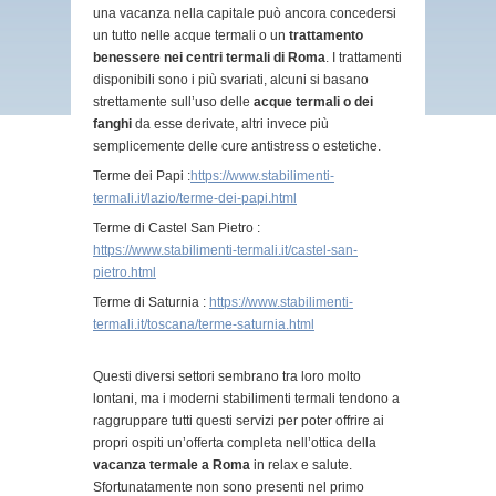
una vacanza nella capitale può ancora concedersi
un tutto nelle acque termali o un
trattamento
benessere nei centri termali di Roma
. I trattamenti
disponibili sono i più svariati, alcuni si basano
strettamente sull’uso delle
acque termali o dei
fanghi
da esse derivate, altri invece più
semplicemente delle cure antistress o estetiche.
Terme dei Papi :
https://www.stabilimenti-
termali.it/lazio/terme-dei-papi.html
Terme di Castel San Pietro :
https://www.stabilimenti-termali.it/castel-san-
pietro.html
Terme di Saturnia :
https://www.stabilimenti-
termali.it/toscana/terme-saturnia.html
Questi diversi settori sembrano tra loro molto
lontani, ma i moderni stabilimenti termali tendono a
raggruppare tutti questi servizi per poter offrire ai
propri ospiti un’offerta completa nell’ottica della
vacanza termale a Roma
in relax e salute.
Sfortunatamente non sono presenti nel primo