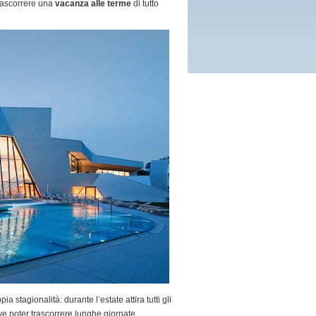
 trascorrere una
vacanza alle terme
di tutto
a stagionalità: durante l’estate attira tutti gli
e poter trascorrere lunghe giornate