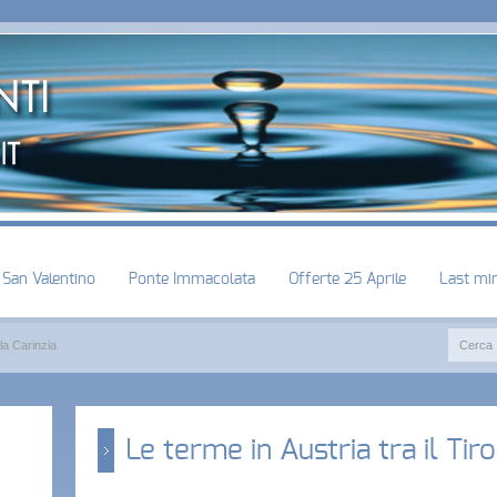
San Valentino
Ponte Immacolata
Offerte 25 Aprile
Last mi
 la Carinzia
Le terme in Austria tra il Tiro