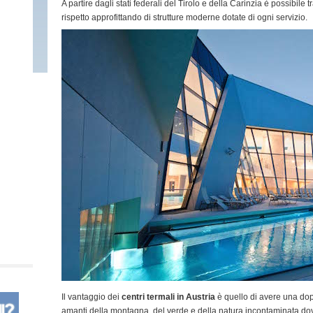
A partire dagli stati federali del Tirolo e della Carinzia è possibile
rispetto approfittando di strutture moderne dotate di ogni servizio.
Il vantaggio dei
centri termali in Austria
è quello di avere una doppi
amanti della montagna, del verde e della natura incontaminata dov