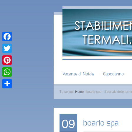
Facebook
Twitter
Pinterest
Vacanze di Natale
Capodanno
WhatsApp
Tu sei qui:
Home
| boario spa - Il portale delle terme
Condividi
09
boario spa