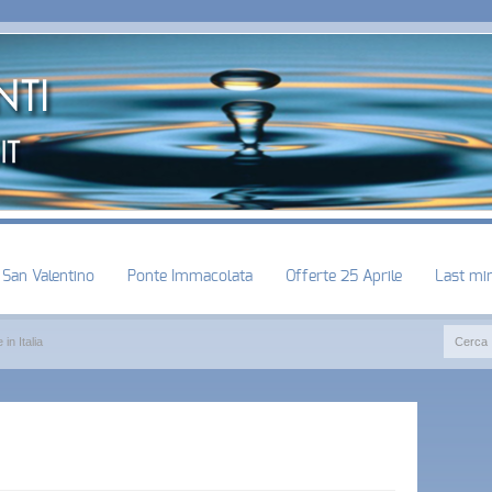
San Valentino
Ponte Immacolata
Offerte 25 Aprile
Last mi
 in Italia