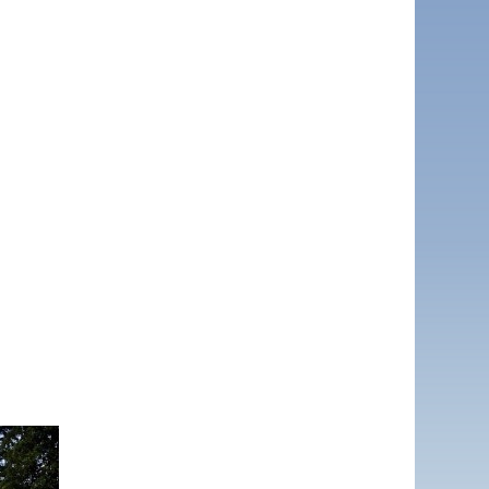
sApp
dividi