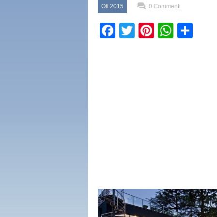
Ott 2015
0 Commenti
Facebook
Twitter
Pinterest
What
Con