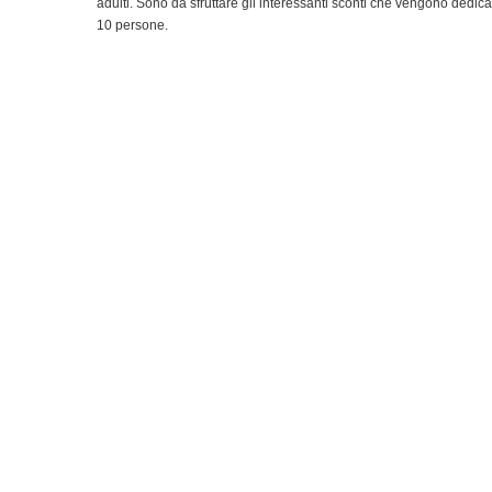
adulti. Sono da sfruttare gli interessanti sconti che vengono dedicat
10 persone.