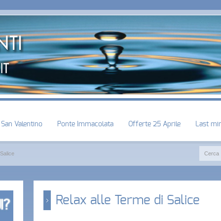
San Valentino
Ponte Immacolata
Offerte 25 Aprile
Last mi
 Salice
Relax alle Terme di Salice