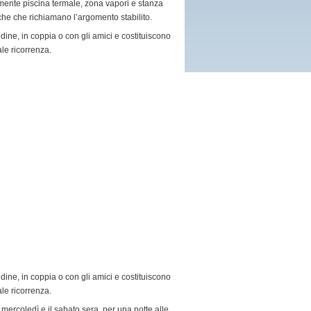
ente piscina termale, zona vapori e stanza
che che richiamano l’argomento stabilito.
ine, in coppia o con gli amici e costituiscono
le ricorrenza.
ine, in coppia o con gli amici e costituiscono
le ricorrenza.
mercoledì e il sabato sera, per una notte alle