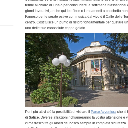
terme al chiaro di luna o per concludere la settimana rilassandosi
giorni lavorativi, anche qui le offerte o i trattamenti a pacchetto n
Famoso per le serate estive con musica dal vivo è il Caffé delle Term
centro. Costituisce un punto di ristoro fondamentale per gustare uno
una delle sue conosciute coppe gelato.
Per i più attivi c’è la possibilità di visitare il
Parco Avventura
che si 
di Salice
. Diverse attrazioni richiameranno la vostra attenzione e v
clima fresco tra gli alberi del bosco sempre in completa sicurezza.