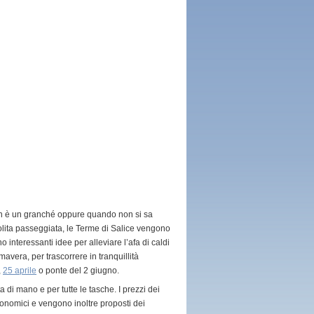
on è un granché oppure quando non si sa
solita passeggiata, le Terme di Salice vengono
no interessanti idee per alleviare l’afa di caldi
mavera, per trascorrere in tranquillità
,
25 aprile
o ponte del 2 giugno.
a di mano e per tutte le tasche. I prezzi dei
conomici e vengono inoltre proposti dei