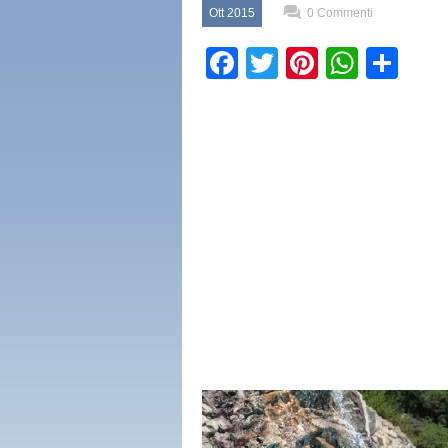
Ott 2015
0 Commenti
Facebook
Twitter
Pinterest
What
Con