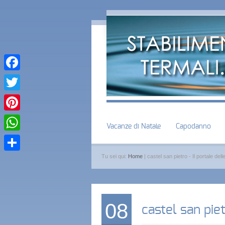
Facebook
Twitter
Pinterest
Vacanze di Natale
Capodanno
WhatsApp
Tu sei qui:
Home
| castel san pietro - Il portale delle
Condividi
08
castel san pie