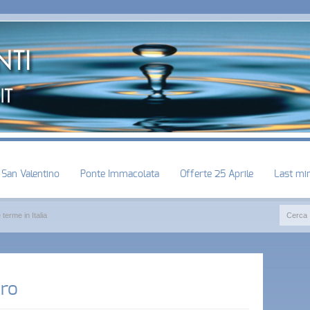
San Valentino
Ponte Immacolata
Offerte 25 Aprile
Last mi
 terme in Italia
tro