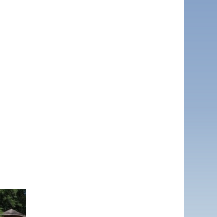
sApp
dividi